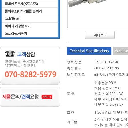
적외선온도계(KELLER)
황화수소(H2S) /헬륨 분석기
Leak Tester
비파괴 기공분석기
Gax Mixer/유량계
방폭 성능
EX ia IIC T4 Ga
측정 범위
-100～+20 ℃dp
노점 정확도
±2 ℃dp (환경온도가 
허용전압 28 V
허용 전류 93 mA
등 급
허용 전력 651 mW
내부 자기장 0.07 mH
내부 전압 0.078
μ
F
출 력
4-20 mA (최대 부하 저
2 선 방식,케이블 길이 
케이블
※케이블 최대 길이 10