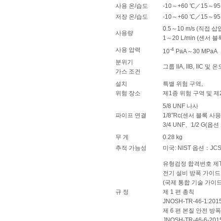
사용 온/습도
-10～+60 ℃／15～95
저장 온/습도
-10～+60 ℃／15～95
0.5～10 m/s (직접 삽입
사용량
1～20 L/min (센서 
사용 압력
-4
10
PaA～30 MPaA
분위기
그룹 IIA, IIB, IIC
가스 조건
설치
특별 위험 구역,
위험 장소
제1종 위험 구역 및 제
5/8 UNF 나사
파이프 연결
1/8”Rc(센서 블록 사용
3/4 UNF、1/2 G(옵션
무 게
0.28 kg
추적 가능성
미국: NIST 옵션：JC
유형검정 합격번호 제T
전기 설비 방폭 가이
(국제 통합 기술 가이
규 정
제 1 편 총칙
JNOSH-TR-46-1:201
제 6 편 본질 안전 방폭 
JNOSH-TR-46-6-201