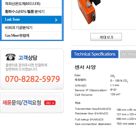
적외선온도계(KELLER)
황화수소(H2S) /헬륨 분석기
Leak Tester
비파괴 기공분석기
Gax Mixer/유량계