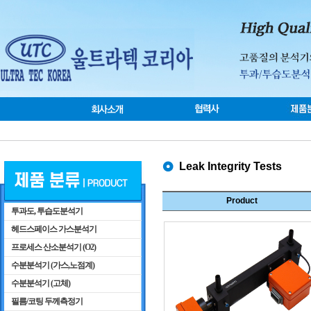
Leak Integrity Tests
Product
투과도, 투습도분석기
헤드스페이스 가스분석기
프로세스 산소분석기 (O2)
수분분석기 (가스,노점계)
수분분석기 (고체)
필름/코팅 두께측정기