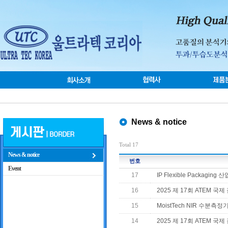
News & notice
Total 17
News & notice
번호
Event
17
IP Flexible Packag
16
2025 제 17회 ATEM 
15
MoistTech NIR 수분
14
2025 제 17회 ATEM 국