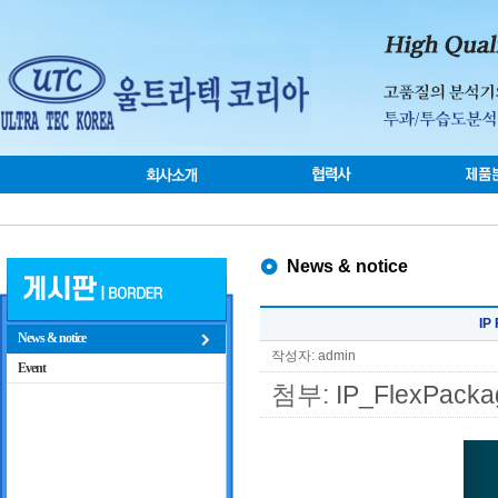
News & notice
IP
News & notice
작성자: admin
Event
첨부:
IP_FlexPackag