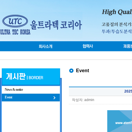
Event
News & notice
202
Event
작성자: admin